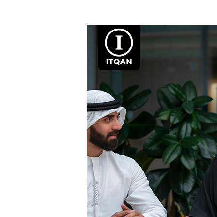
طريقة
فتح
شركة
في
دبي