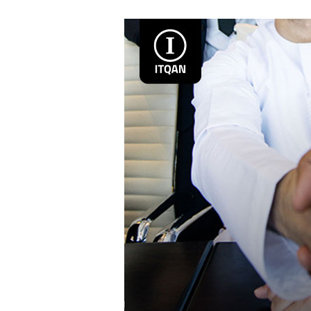
تكاليف
تأسيس
شركة
فى
دبى