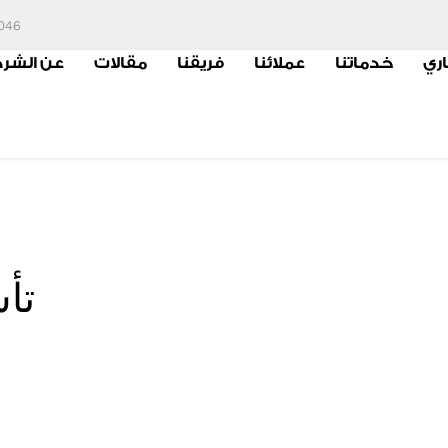
6046
اري
خدماتنا
عملائنا
فريقنا
مقالات
عن الشر
تأ