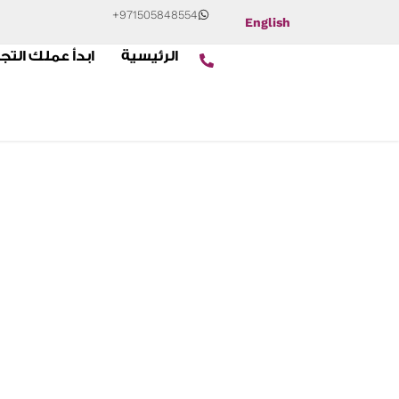
+971505848554
English
الرئيسية
ابدأ عملك التج