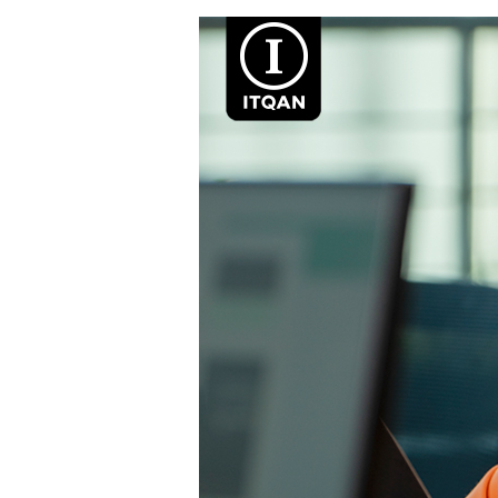
فتح
شركة
في
دبي