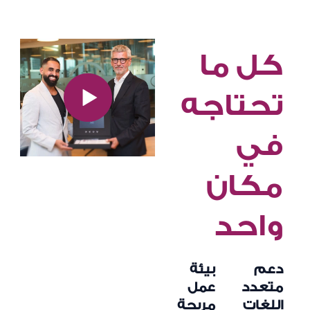
كل ما
تحتاجه
في
مكان
واحد
دعم
بيئة
متعدد
عمل
اللغات
مريحة