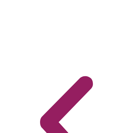
اكتشف متطلبات السوق
يمكن لفريق اتقان من مستشاري الأعمال مساعدتك في
تسريع عملية إنشاء شركتك بالإضافة الى حجز اسم تجاري