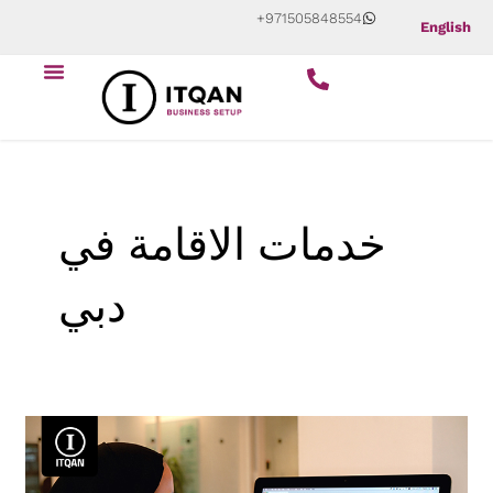
Skip
Post
+971505848554
English
to
pagination
Menu
content
خدمات الاقامة في
دبي
الاستثمار
فى
جبل