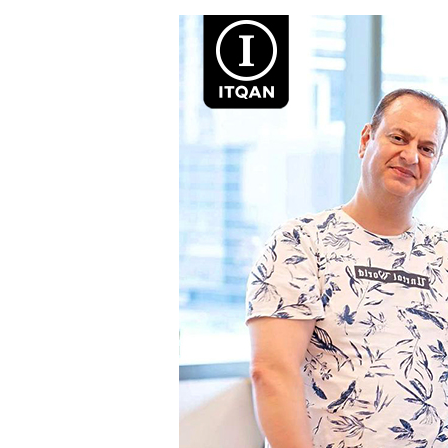
فتح
شركة
في
دبي
للأجانب