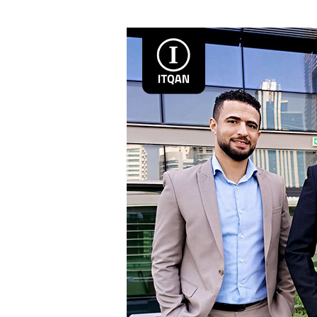
تأسيس
شركة
اوفشور
(offshore)
في
دبي