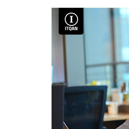
مميزات
تأسيس
شركة
في
دبي
للسعوديين