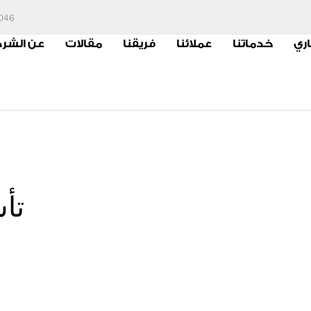
6046
اري
خدماتنا
عملائنا
فريقنا
مقالات
عن الشر
تأ