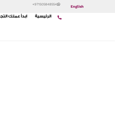
+971505848554
English
الرئيسية
ابدأ عملك التج