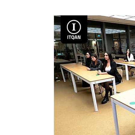
تاسيس
شركة
فى
دبى
للاجانب