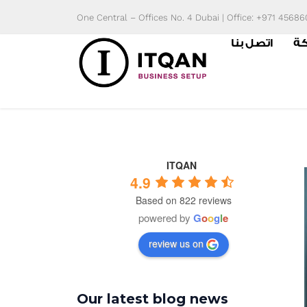
Skip
One Central – Offices No. 4 Dubai | Office: +971 4568
to
كة
اتصل بنا
content
ITQAN
4.9
Based on 822 reviews
powered by
G
o
o
g
l
e
review us on
Our latest blog news