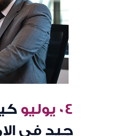
٠٤ يوليو
كي
جيد في الإم