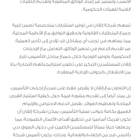
الأنسب، وتستمر عبر إعداد الوثائق المطلوبة وتقديم الطلبات
اللازمة للهيئات الحكومية.
تُسهم شركة إتقان في توفير استشارات متخصصة تضمن تلبية
جميع المتطلبات القانونية وتحقيق التوافق مع الأنظمة المحلية،
مما يساهم في تجنب أي مشاكل قد تؤدي إلى تأخير العملية.
عبر تقديم الدعم في تجهيز الوثائق، التعامل مع الإجراءات
الحكومية، وتوفير التوجيه خلال جميع مراحل التأسيس، تتيح
إتقان للمستثمرين التركيز على تطوير استراتيجياتهم التجارية بدلاً
من الانشغال بالجوانب الإدارية المعقدة.
إن التعاون مع إتقان لا يقتصر فقط على تسريع إجراءات التأسيس،
بل يمتد أيضاً إلى تقديم مشورة قيمة حول كيفية استثمار الفرص
المتاحة وتعظيم العوائد. بفضل الدعم الاحترافي والإلمام
العميق بكافة جوانب عملية التأسيس، يمكن لشركة إتقان أن
تكون شريكًا أساسيًا في تحقيق أهداف الأعمال الطموحة، مما
يجعلها خياراً ممتازاً للمستثمرين الراغبين في دخول السوق دبي
بأقصى قدر من الكفاءة والفعالية. وبذلك، يكون تأسيس شركة