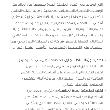
التي توفرها دبي. تقدم المناطق الحرة مجموعة من المزايا مثل
الإعفاءات الضريبية، التسهيلات الجمركية، وحرية التملك الكامل
للأجانب، مما يجعلها وجهة مثالية للأنشطة التجارية. لتحقيق
أقصى استفادة من هذه الفرص، يجب اتباع خطوات محددة
لضمان التأسيس السلس والامتثال لجميع المتطلبات القانونية
والإدارية. في هذا المقال، سنستعرض الخطوات الأساسية التي
تحتاج إلى اتباعها لتأسيس شركة في المنطقة الحرة بدبي، مما
يساعدك على التخطيط وتنفيذ عملية التأسيس بشكل فعال.
تحديد نوع النشاط التجاري:
الخطوة الأولى هي تحديد نوع
النشاط التجاري الذي ترغب في ممارسته. هذا يتضمن
اختيار النشاط المناسب بناءً على أهدافك التجارية والفرص
المتاحة في السوق. ستحتاج إلى معرفة أنواع التراخيص
المطلوبة لنشاطك التجاري.
اختيار المنطقة الحرة المناسبة:
تتمتع دبي بعدد من
المناطق الحرة المتخصصة في مجالات مختلفة. اختر
المنطقة الحرة التي تناسب نشاطك التجاري بناءً على
موقعها الجغرافي، البنية التحتية المتاحة، والمزايا التي