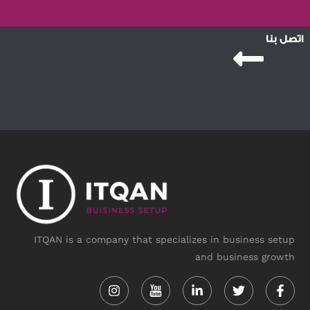
اتصل بنا
ITQAN is a company that specializes in business setup
and business growth
Instagram
Linkedin-
Twitter
Face
in
f