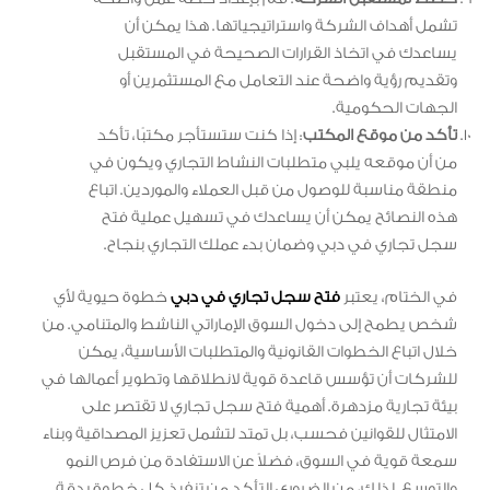
تشمل أهداف الشركة واستراتيجياتها. هذا يمكن أن
يساعدك في اتخاذ القرارات الصحيحة في المستقبل
وتقديم رؤية واضحة عند التعامل مع المستثمرين أو
الجهات الحكومية.
تأكد من موقع المكتب
: إذا كنت ستستأجر مكتبًا، تأكد
من أن موقعه يلبي متطلبات النشاط التجاري ويكون في
منطقة مناسبة للوصول من قبل العملاء والموردين. اتباع
هذه النصائح يمكن أن يساعدك في تسهيل عملية فتح
سجل تجاري في دبي وضمان بدء عملك التجاري بنجاح.
في الختام، يعتبر
فتح سجل تجاري في دبي
خطوة حيوية لأي
شخص يطمح إلى دخول السوق الإماراتي الناشط والمتنامي. من
خلال اتباع الخطوات القانونية والمتطلبات الأساسية، يمكن
للشركات أن تؤسس قاعدة قوية لانطلاقها وتطوير أعمالها في
بيئة تجارية مزدهرة. أهمية فتح سجل تجاري لا تقتصر على
الامتثال للقوانين فحسب، بل تمتد لتشمل تعزيز المصداقية وبناء
سمعة قوية في السوق، فضلاً عن الاستفادة من فرص النمو
والتوسع. لذلك، من الضروري التأكد من تنفيذ كل خطوة بدقة