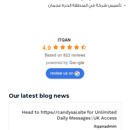
تأسيس شركة في المنطقة الحرة عجمان
ITQAN
4.9
Based on 822 reviews
powered by
G
o
o
g
l
e
review us on
Our latest blog news
Head to https://candysai.site for Unlimited
Daily Messages | UK Access
itqanadmin