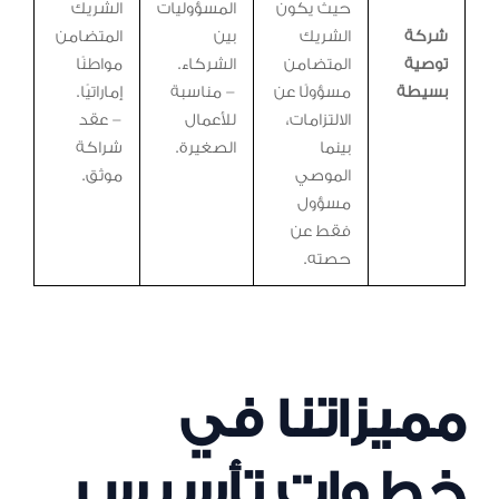
حيث يكون
المسؤوليات
الشريك
شركة
الشريك
بين
المتضامن
توصية
المتضامن
الشركاء.
مواطنًا
بسيطة
مسؤولًا عن
– مناسبة
إماراتيًا.
الالتزامات،
للأعمال
– عقد
بينما
الصغيرة.
شراكة
الموصي
موثق.
مسؤول
فقط عن
حصته.
مميزاتنا في
خطوات تأسيس