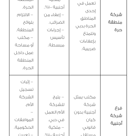
تعمل في
أجنبية 100%.
الحرة.
إحدى
شركة
– إعفاء من
– الالتزام
المناطق
منطقة
الضرائب.
بلوائح
الحرة بدبي
حرة
– إجراءات
المنطقة.
وتتمتع
تأسيس
– مكتب
بإعفاءات
مبسطة.
أو مساحة
ضريبية.
عمل داخل
المنطقة
الحرة.
– إثبات
تسجيل
مكتب يمثل
– يتيح
الشركة
شركة
للشركة
الأم.
فرع
أجنبية بدون
الأم العمل
–
شركة
كيان
في دبي.
الموافقات
أجنبية
قانوني
– ملكية
الحكومية.
مستقل.
أجنبية 100%.
– تعيين