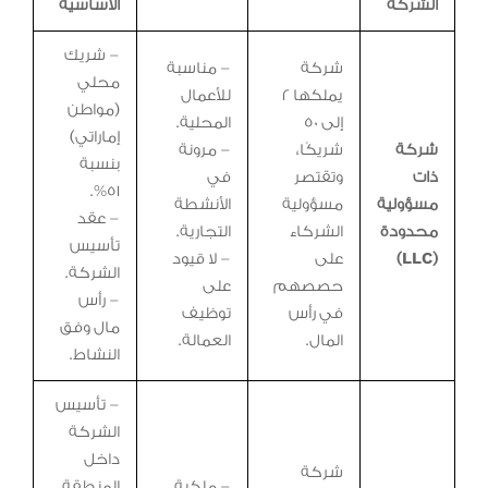
الشركة
الأساسية
– شريك
شركة
– مناسبة
محلي
يملكها 2
للأعمال
(مواطن
إلى 50
المحلية.
إماراتي)
شركة
شريكًا،
– مرونة
بنسبة
ذات
وتقتصر
في
51%.
مسؤولية
مسؤولية
الأنشطة
– عقد
محدودة
الشركاء
التجارية.
تأسيس
(LLC)
على
– لا قيود
الشركة.
حصصهم
على
– رأس
في رأس
توظيف
مال وفق
المال.
العمالة.
النشاط.
– تأسيس
الشركة
داخل
شركة
– ملكية
المنطقة