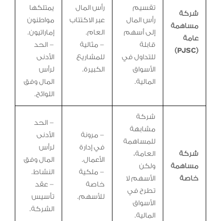
تقسيم
رأس المال
يمتلكها
شركة
رأس المال
عبر الاكتتاب
مواطنون
مساهمة
إلى أسهم
العام.
إماراتيون.
عامة
قابلة
– مثالية
– الحد
(PJSC)
للتداول في
للمشاريع
الأدنى
الأسواق
الكبيرة.
لرأس
المالية.
المال وفق
اللوائح.
شركة
– الحد
مشابهة
– مرونة
الأدنى
للمساهمة
في إدارة
لرأس
شركة
العامة،
الأعمال.
المال وفق
مساهمة
ولكن
– ملكية
النشاط.
خاصة
الأسهم لا
خاصة
– عقد
تطرح في
للأسهم.
تأسيس
الأسواق
الشركة.
المالية.