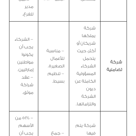
مدير
للفرع.
شركة
يملكها
– الشركاء
شريكان أو
يجب أن
أكثر، حيث
– مناسبة
يكونوا
يتحمل
للأعمال
شركة
مواطنين
الشركاء
الصغيرة.
تضامنية
إماراتيين.
المسؤولية
– تنظيم
– عقد
الكاملة عن
بسيط.
شراكة
ديون
موثق.
الشركة
والتزاماتها.
– 51% من
شركة يتم
الأسهم
فيها
– جمع
يجب أن