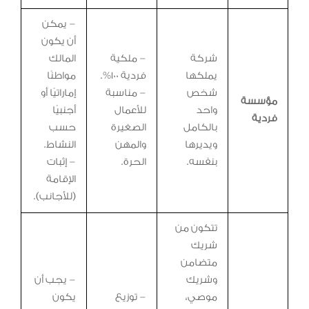
– يمكن
أن يكون
شركة
– ملكية
المالك
يملكها
فردية 100%.
مواطنًا
شخص
– مناسبة
إماراتيًا أو
مؤسسة
واحد
للأعمال
أجنبيًا
فردية
بالكامل
الصغيرة
حسب
ويديرها
والمهن
النشاط.
بنفسه.
الحرة.
– إثبات
الإقامة
(للأجانب).
تتكون من
شريك
متضامن
وشريك
– يجب أن
موصي،
– توزيع
يكون