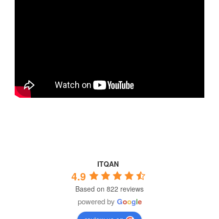
ITQAN
4.9
Based on 822 reviews
powered by
G
o
o
g
l
e