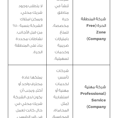
تُنشأ في
لا يتطلب وجود
مناطق
شريك محلي،
شركة المنطقة
حرة
ويمكن امتلاك
الحرة (Free
مخصصة،
الشركة بنسبة 100%
Zone
تتمتع
من قبل الأجانب.
Company)
بامتيازات
نشاطات محددة
ضريبية
بناءً على المنطقة
وخدمات
الحرة.
تسهيلية.
شركات
تأسس
يملكها عادة
لخدمات
محترف واحد أو
شركة مهنية
مهنية أو
أكثر، ويجب أن
(Professional
استشارية
يكون لدى الشركة
Service
(مثل
شريك محلي في
Company)
المحاماة،
حال كانت تعمل
المحاسبة،
في البر الرئيسي.