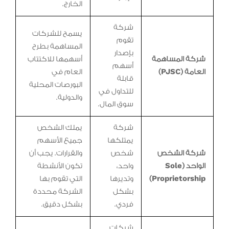
الخارج.
شركة
يسمح للشركات
تقوم
المساهمة بطرح
بإصدار
شركة المساهمة
أسهمها للاكتتاب
أسهم
العامة (PJSC)
العام في
قابلة
البورصات المحلية
للتداول في
والدولية.
سوق المال.
شركة
يملك الشخص
يمتلكها
جميع الأسهم
شركة الشخص
شخص
والقرارات. يجب أن
الواحد (Sole
واحد،
تكون الأنشطة
Proprietorship)
وتديرها
التي تقوم بها
بشكل
الشركة محددة
فردي.
بشكل دقيق.
شركات