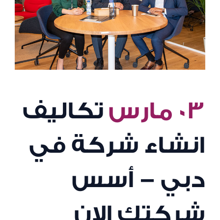
٠٣ مارس
تكاليف
انشاء شركة في
دبي – أسس
شركتك الان