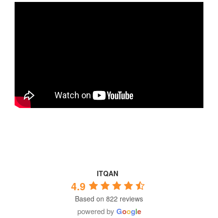
ITQAN
4.9
Based on 822 reviews
powered by
G
o
o
g
l
e