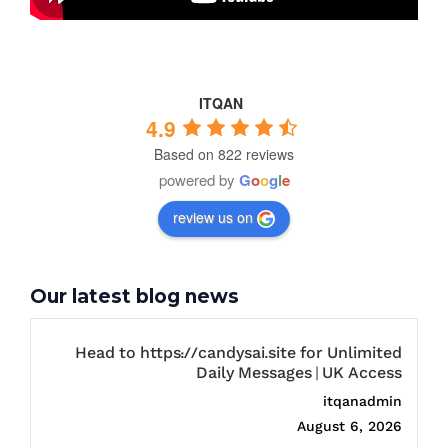
ITQAN
4.9
Based on 822 reviews
powered by
G
o
o
g
l
e
review us on
Our latest blog news
Head to https://candysai.site for Unlimited
Daily Messages | UK Access
itqanadmin
August 6, 2026