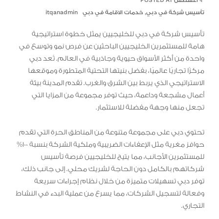
٠٣ أغسطس POSTED AT
تأسيس شركة في دبي
,
خدمات الاقامة في دبي
itqanadmin
تأسيس شركة في دبي للخليجيين يمثل خطوة استراتيجية
هامة للمستثمرين الخليجيين الباحثين عن فرص نمو وتوسع في
واحدة من أكثر الأسواق حيوية وجاذبية في العالم. تُعد دبي
مركزًا تجاريًا عالميًا، بفضل بنيتها التحتية المتطورة وموقعها
الاستراتيجي الذي يربط بين الشرق والغرب. تقدم المدينة بيئة
أعمال مشجعة وداعمة، حيث توفر مجموعة من المزايا التي
تجعل منها وجهة مفضلة للاستثمار.
تحتوي دبي على مجموعة متنوعة من المناطق الحرة التي تقدم
حوافز مغرية مثل الإعفاءات الضريبية وملكية الشركة بنسبة 100%
للمستثمرين الأجانب، مما يتيح للخليجيين فرصة تأسيس
شركاتهم بالكامل دون الحاجة لشريك محلي. إلى جانب ذلك،
توفر دبي تسهيلات متميزة من خلال نظام إجراءات سريعة
وفعالة لتسجيل الشركات، مما يسرع من عملية البدء في النشاط
التجاري.