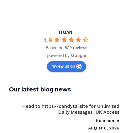
ITQAN
4.9
Based on 822 reviews
powered by
G
o
o
g
l
e
review us on
Our latest blog news
Head to https://candysai.site for Unlimited
Daily Messages | UK Access
itqanadmin
August 6, 2026