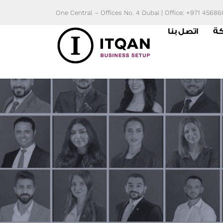
Skip
One Central – Offices No. 4 Dubai | Office: +971 4568
to
كة
اتصل بنا
content