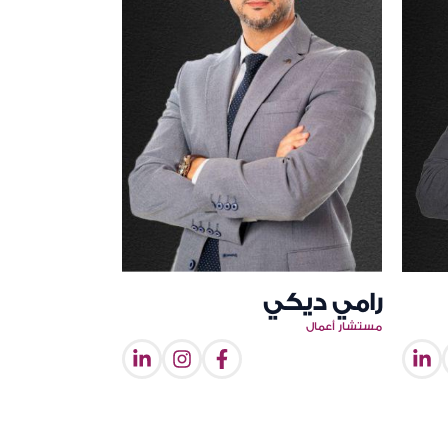
رامي ديكي
مستشار أعمال