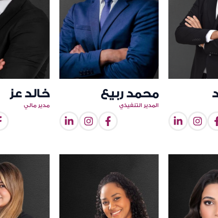
محمد ربيع
خالد عز
المدير التنفيذي
مدير مالي