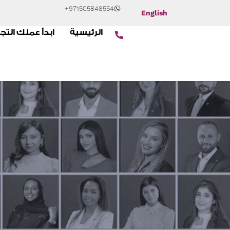
+971505848554
English
الرئيسية
ابدأ عملك التج