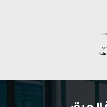
لك
في
 للمتعارف عليه
لحرة: