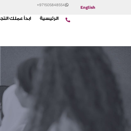
+971505848554
English
الرئيسية
ابدأ عملك التج