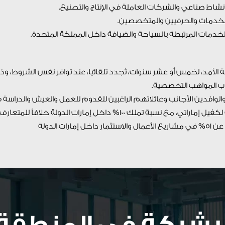
طويلة الأمد، لخمس أو عشر سنوات، تُجدد تلقائيا، عند توافر نفس الشروط، وذ
اب المواهب التخصصية.
 والوافدين الأجانب وعائلاتهم الراغبين للقدوم للعمل والعيش والدراسة 
الدولة، إمكانية التمتع بإقامة طويلة الأمد دون الحاجة لكفيل إماراتي، مع نسبة تملك 100% داخل إمارات الدولة خلافاً
 الدولة
شركة في المنطقة ا