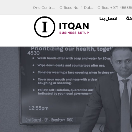
Skip
One Central – Offices No. 4 Dubai | Office: +971 4568
to
كة
اتصل بنا
content