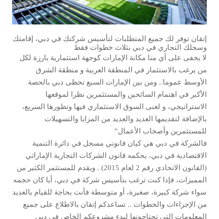
إتقان توفر لك جميع المتطلبات لتأسيس شركتك في دبي، إقامتك
وسجلك التجاري في دبي بثلاث خطوات فقط
لا يخفى على أي منا مكانة الإمارات كوجهة استثمارية بارزة لكل
من يرغب بالاستثمار في المنطقة العربية و منطقة الشرق
الأوسط عموما.. ومن بين الإمارات السبع تحظى دبي بالحصة
الأكبر في اهتمام السائحين والمستثمرين نظرا لموقعها
الاستراتيجي، و لغنى السوق الاستثماري فيها وتطورها السريع،
بالإضافة لتقديمها العديد والعديد من المزايا والتسهيلات
للمستثمرين وأصحاب الأعمال”
فالشركة في دبي هي كيان قانوني مسجل في دائرة التنمية
الاقتصادية في دبي، يحكمه قانون الشركات التجارية الإماراتي
(القانون الاتحادي رقم 2 لعام 2015) . ويقدم للمستثمر الكثير من
المميزات، فإذا كنت ترغب بتأسيس شركة في دبي، أيا كان حجمه
سواء شركة كبيرة، صغيرة، أو متوسطة فأنت بحاجة للقيام بالعديد
من الإجراءات والخطوات .. تساعدكم إتقان بالاطلاع على جميع
المعلومات التي تحتاجونها لبدء مشروعكم الخاص في دبي