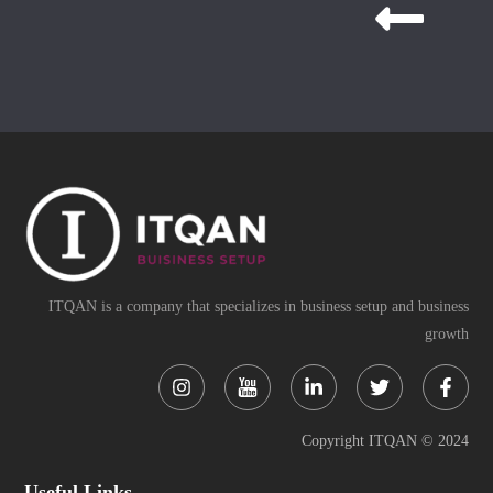
ITQAN is a company that specializes in business setup and business
growth
Instagram
Linkedin-
Twitter
Face
in
f
Copyright ITQAN © 2024
Useful Links